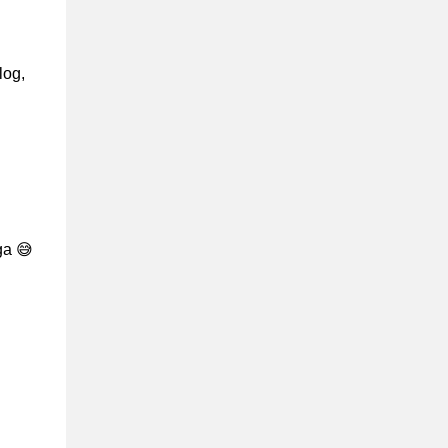
log,
ga 😅