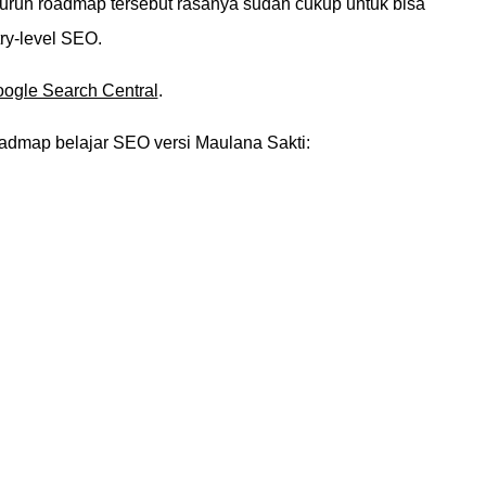
uruh roadmap tersebut rasanya sudah cukup untuk bisa
ry-level SEO.
oogle Search Central
.
roadmap belajar SEO versi Maulana Sakti: