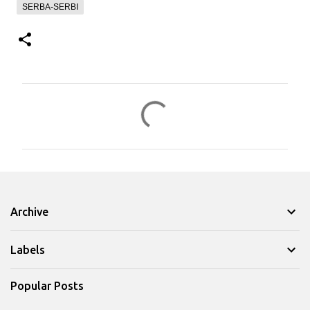
SERBA-SERBI
K
o
m
e
n
t
Archive
a
r
Labels
Popular Posts