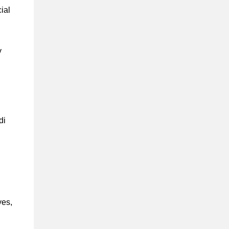
ial
y
di
yes,