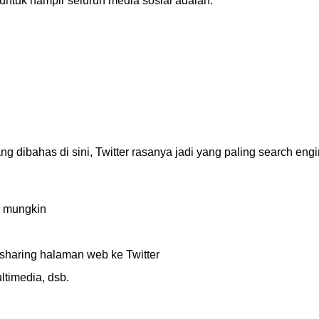
untuk hampir seluruh media sosial adalah:
 dibahas di sini, Twitter rasanya jadi yang paling search eng
n mungkin
 sharing halaman web ke Twitter
ultimedia, dsb.