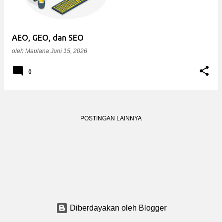
i
n
g
AEO, GEO, dan SEO
a
oleh
Maulana
Juni 15, 2026
n
0
POSTINGAN LAINNYA
Diberdayakan oleh Blogger