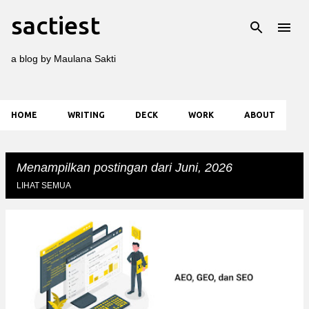
sactiest
Langsung ke konten utama
a blog by Maulana Sakti
HOME
WRITING
DECK
WORK
ABOUT
Menampilkan postingan dari Juni, 2026
LIHAT SEMUA
P
o
s
t